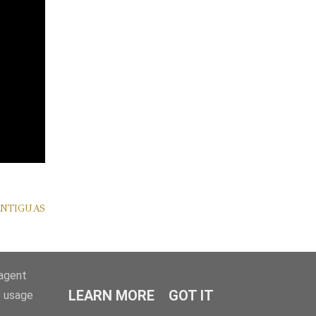
NTIGUAS
-agent
LEARN MORE
GOT IT
e usage