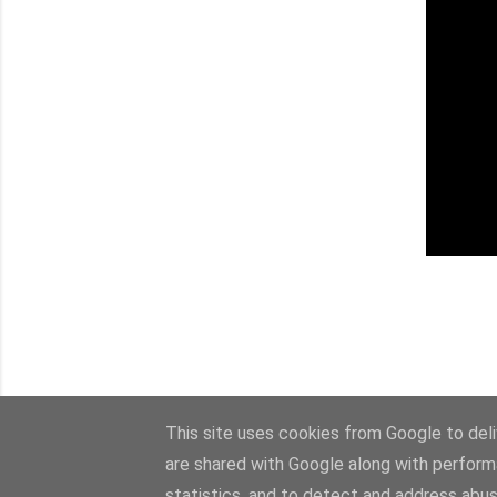
This site uses cookies from Google to deliv
are shared with Google along with perform
statistics, and to detect and address abus