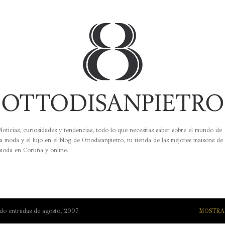
Ir al contenido principal
Noticias, curiosidades y tendencias, todo lo que necesitas saber sobre el mundo de
la moda y el lujo en el blog de Ottodisanpietro, tu tienda de las mejores maisons de
moda en Coruña y online.
do entradas de agosto, 2007
MOSTRA