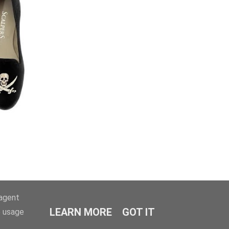
-agent
LEARN MORE
GOT IT
e usage