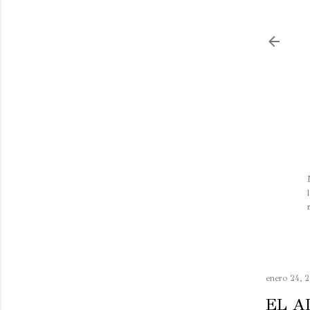
enero 24, 
EL A