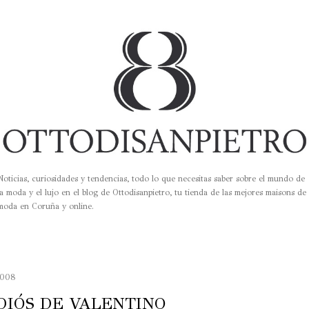
Ir al contenido principal
Noticias, curiosidades y tendencias, todo lo que necesitas saber sobre el mundo de
la moda y el lujo en el blog de Ottodisanpietro, tu tienda de las mejores maisons de
moda en Coruña y online.
2008
DIÓS DE VALENTINO