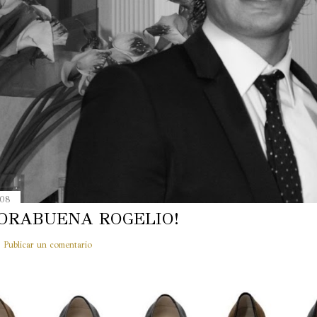
008
ORABUENA ROGELIO!
Publicar un comentario