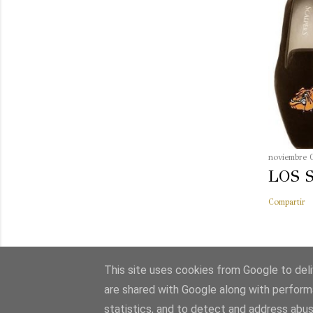
noviembre 
LOS 
Compartir
This site uses cookies from Google to deliv
are shared with Google along with perform
statistics, and to detect and address abus