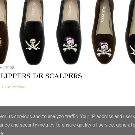
04, 2008
SLIPPERS DE SCALPERS
2 comentarios
er its services and to analyze traffic. Your IP address and user
ance and security metrics to ensure quality of service, generat
e.